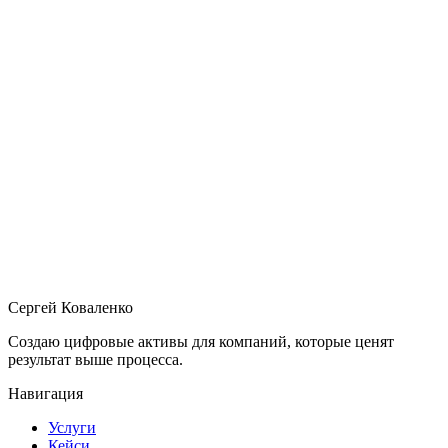
"
Старый сайт нас давно не устраивал, но мы не
понимали, с чего начать. Сергей сразу показал, где
именно мы теряем посетителей, — и предложил
четкое решение. Результат превзошел ожидания:
сайт выглядит именно так, как и должен выглядеть
сайт серьезного бизнес-центра. Удобно, стильно,
по существу.
"
Ольга Попова
исполнительный директор ТОЦ Silver Breeze
Климатическая техника // Испания
Domyka
Сергей Коваленко
Создаю цифровые активы для компаний, которые ценят
результат выше процесса.
Навигация
Услуги
Кейси