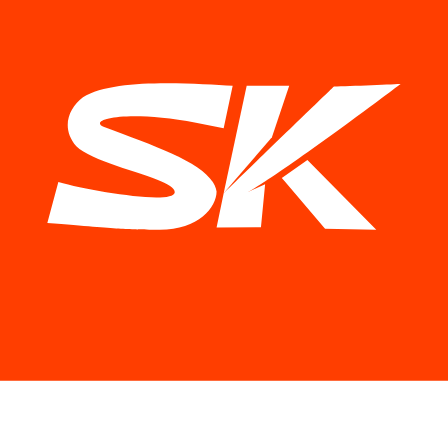
Аудит существующего сайта
Проанализировал структуру, навигацию и контент старого
сайта. Определил ключевые точки оттока: где пользователь
терялся и почему не доходил до страницы контактов.
STEP
Исследование аудитории и конкурентов
Выяснил, кто арендует офисы в Silver Breeze и что для них
важно при выборе: расположение, инфраструктура, гибкость
условий, престиж. Просмотрел сайты конкурирующих бизнес-
центров Киева.
STEP
Новая структура и архитектура сайта
Создал логическую иерархию страниц: главная → офисный
центр / торговый центр → конкретные типы помещений →
контакты. Отдельно разработал страницы для различных
сегментов арендаторов.
STEP