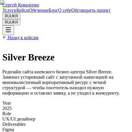
Сергей Коваленко
Услуги
Кейси
Обучение
Блог
О себе
Обговорить проект
RU
UKR
RU
UKR
Назад к кейсам
Silver Breeze
Редизайн сайта киевского бизнес-центра Silver Breeze.
Заменил устаревший сайт с запутанной навигацией на
минималистичный корпоративный ресурс с четкой
структурой — чтобы посетитель находил нужную
информацию и оставлял заявку, а не уходил к конкуренту.
Year
2025
Role
UX/UI дизайнер
Deliverables
Figma