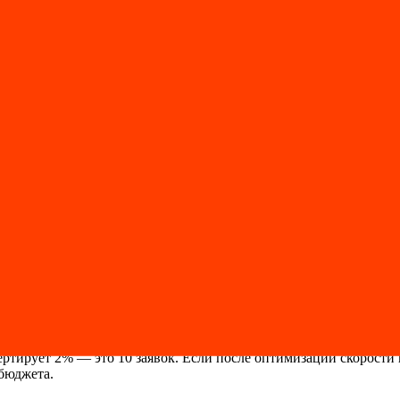
гин WP Rocket или W3 Total Cache решает вопрос кэширования з
верить список активных плагинов. Все, что не используется и
й подключается к большинству сайтов за час. Он не только уско
амер на PageSpeed Insights. Так вы видите, какие действия дали
Несколько часов работы.
 от размера сайта. Cloudflare — бесплатно для базовых потреб
асов работы и минимальные затраты. При этом результат измеряе
ертирует 2% — это 10 заявок. Если после оптимизации скорости 
бюджета.