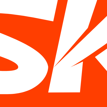
.dev Введите адрес сайта — и получите оценку от 0 до 100 отд
кая проблема.
 — нужны изменения, ниже 50 — срочные изменения.
 что именно замедляет сайт. Это не абстрактная оценка — это с
 анализ с графиком загрузки: видно, какие элементы загружают
робный из трех. Позволяет проверить скорость из разных стран
 интернетом.
план
ights и сохраните результат. Это ваша отправная точка. Без изм
ективное действие. Бесплатный инструмент squoosh.app от Goog
 автоматическую оптимизацию при загрузке.
 хостинг-провайдера: какой тариф у вас подключен и есть ли в
яц. При этом разница в скорости может быть существенной.