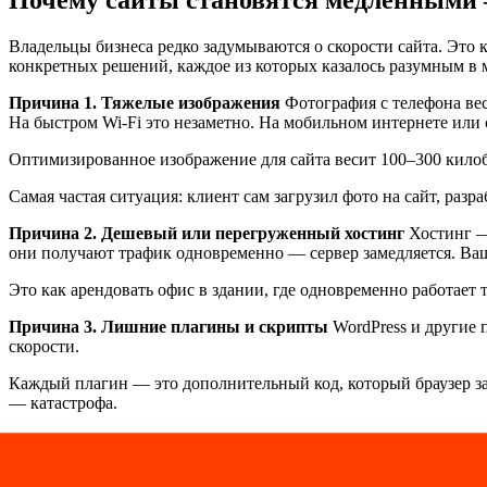
Почему сайты становятся медленными —
Владельцы бизнеса редко задумываются о скорости сайта. Это 
конкретных решений, каждое из которых казалось разумным в 
Причина 1. Тяжелые изображения
Фотография с телефона веси
На быстром Wi-Fi это незаметно. На мобильном интернете или
Оптимизированное изображение для сайта весит 100–300 килоба
Самая частая ситуация: клиент сам загрузил фото на сайт, раз
Причина 2. Дешевый или перегруженный хостинг
Хостинг — 
они получают трафик одновременно — сервер замедляется. Ваш
Это как арендовать офис в здании, где одновременно работает
Причина 3. Лишние плагины и скрипты
WordPress и другие 
скорости.
Каждый плагин — это дополнительный код, который браузер заг
— катастрофа.
Хуже всего то, что некоторые плагины продолжают загружать с
Причина 4. Отсутствие кэширования
Кэширование — это меха