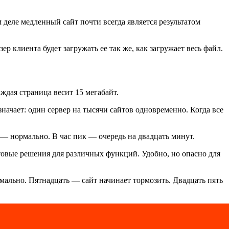
 деле медленный сайт почти всегда является результатом
ер клиента будет загружать ее так же, как загружает весь файл.
ждая страница весит 15 мегабайт.
начает: один сервер на тысячи сайтов одновременно. Когда все
 — нормально. В час пик — очередь на двадцать минут.
овые решения для различных функций. Удобно, но опасно для
мально. Пятнадцать — сайт начинает тормозить. Двадцать пять
тройстве посетителя после первого визита. При следующем