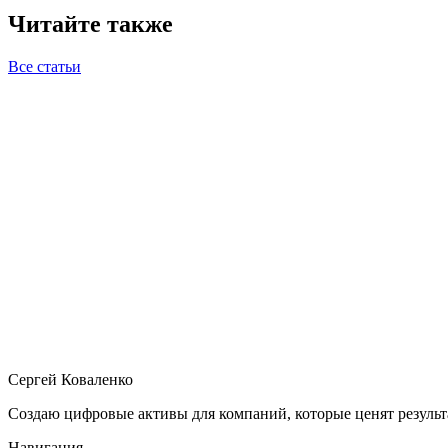
Читайте также
Все статьи
UX Design
07.04.2026
12 мин
Страница услуг, которая не продает
Как изменить текст так, чтобы клиент остался
SEO
06.04.2026
12 мин
Почему ваш сайт существует, но Google его не вид
SEO для малого бизнеса без технического жаргона
Сергей Коваленко
Создаю цифровые активы для компаний, которые ценят результ
Навигация