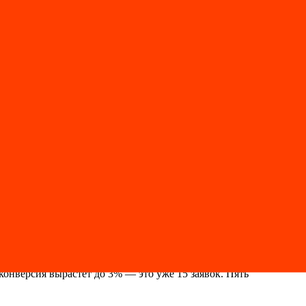
а несколько кликов. Если на другой платформе — спросите
ли дублирует функции — деактивируйте и удалите. Каждый
ряет загрузку, но и защищает от DDoS-атак. Для малого
 результат, а какие — нет. И получаете объективное
ностей. Настройка кэширования и удаление плагинов — один-два
тся в реальных клиентах, которых вы больше не теряете на
конверсия вырастет до 3% — это уже 15 заявок. Пять