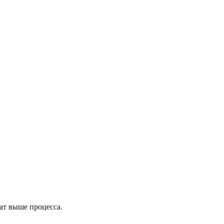
ит
ат выше процесса.