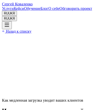
Сергей Коваленко
Услуги
Кейси
Обучение
Блог
О себе
Обговорить проект
RU
UKR
RU
UKR
Назад к списку
Дата //
31.03.2026
Время чтения //
7 мин
Автор //
Сергей Коваленко
Как медленная загрузка уводит ваших клиентов