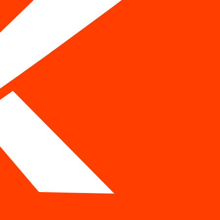
ельно для мобильной и десктопной версии. Зеленый цвет —
писок задач для разработчика.
ся первыми, какие — последними, и что блокирует отображение
 и на разных типах соединения — включая мобильный 3G.
ерения — нет понимания масштаба проблемы.
le позволяет сжать любое изображение без потери видимого
озможность перейти на более быстрый сервер. Разница между