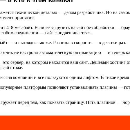
 и кто в этом виноват
кажется технической деталью — делом разработчика. Но на самом
момент принятия.
т 4–8 мегабайт. Если ее загрузить на сайт без обработки — брауз
 слабом соединении — сайт «подвешивается».
йт — и выглядит так же. Разница в скорости — в десятки раз.
работчик не настроил автоматическую оптимизацию — и теперь ка
это сервер, на котором находится ваш сайт. Дешевый хостинг оз
 сайт тоже.
 тысяча компаний и все пользуются одним лифтом. В тихое время
популярные платформы позволяют устанавливать плагины — гот
ружает перед тем, как показать страницу. Пять плагинов — нор
вой код даже на страницах, где они не нужны.
низм, при котором браузер сохраняет часть вашего сайта на ус