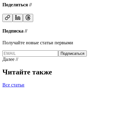
Поделиться //
Подписка //
Получайте новые статьи первыми
Подписаться
Далее //
Читайте также
Все статьи
UX Design
07.04.2026
12 мин
Страница услуг, которая не продает
Как изменить текст так, чтобы клиент остался