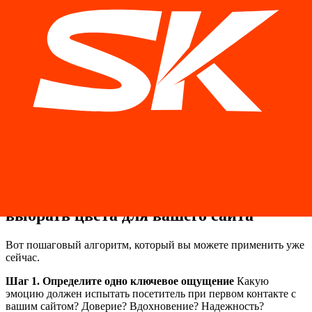
получили хаос. Когда цветов слишком много, мозг не
понимает, куда смотреть. Нет фокуса — нет действия.
Правило: 1 основной цвет, 1–2 акцентных, нейтральные для
фона и текста.
Ошибка 2: Кнопка CTA того же цвета, что и другие
элементы
Если ваша кнопка «Оставить заявку» и заголовки
одного и того же синего цвета — клиент ее просто не видит.
Кнопка должна кричать. Акцентный цвет — только для нее.
Ошибка 3: Игнорирование психографики аудитории
То, что
срабатывает для молодой аудитории фитнес-студии, не
сработает для клиентов юридической фирмы. Ваша палитра
должна говорить на языке вашего клиента, а не вашего вкуса.
Практическое руководство: как
выбрать цвета для вашего сайта
Вот пошаговый алгоритм, который вы можете применить уже
сейчас.
Шаг 1. Определите одно ключевое ощущение
Какую
эмоцию должен испытать посетитель при первом контакте с
вашим сайтом? Доверие? Вдохновение? Надежность?