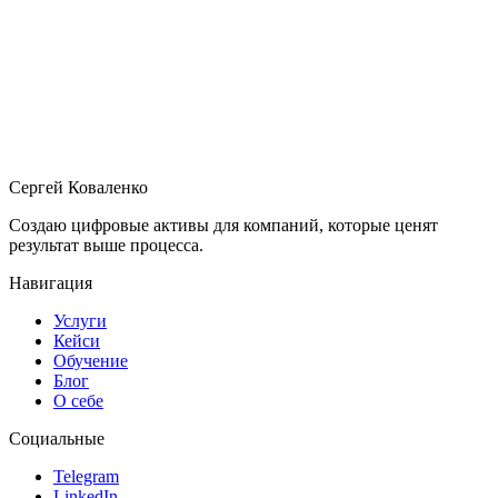
SEO
06.04.2026
12 мин
Почему ваш сайт существует, но Google его не
видит
SEO для малого бизнеса без технического жаргона
Сергей Коваленко
Создаю цифровые активы для компаний, которые ценят
результат выше процесса.
Навигация
Услуги
Кейси
Обучение
Блог
О себе
Социальные
Telegram
LinkedIn