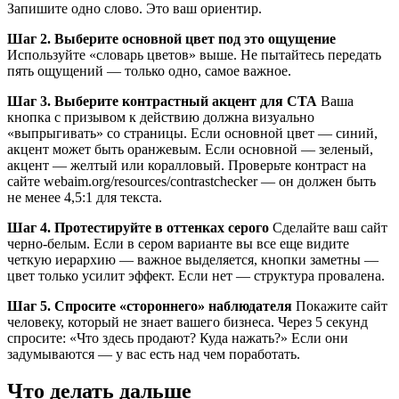
Запишите одно слово. Это ваш ориентир.
Шаг 2. Выберите основной цвет под это ощущение
Используйте «словарь цветов» выше. Не пытайтесь передать
пять ощущений — только одно, самое важное.
Шаг 3. Выберите контрастный акцент для CTA
Ваша
кнопка с призывом к действию должна визуально
«выпрыгивать» со страницы. Если основной цвет — синий,
акцент может быть оранжевым. Если основной — зеленый,
акцент — желтый или коралловый. Проверьте контраст на
сайте webaim.org/resources/contrastchecker — он должен быть
не менее 4,5:1 для текста.
Шаг 4. Протестируйте в оттенках серого
Сделайте ваш сайт
черно-белым. Если в сером варианте вы все еще видите
четкую иерархию — важное выделяется, кнопки заметны —
цвет только усилит эффект. Если нет — структура провалена.
Шаг 5. Спросите «стороннего» наблюдателя
Покажите сайт
человеку, который не знает вашего бизнеса. Через 5 секунд
спросите: «Что здесь продают? Куда нажать?» Если они
задумываются — у вас есть над чем поработать.
Что делать дальше