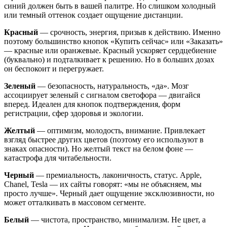
синий должен быть в вашей палитре. Но слишком холодный
или темный оттенок создает ощущение дистанции.
Красный
— срочность, энергия, призыв к действию. Именно
поэтому большинство кнопок «Купить сейчас» или «Заказать»
— красные или оранжевые. Красный ускоряет сердцебиение
(буквально) и подталкивает к решению. Но в больших дозах
он беспокоит и перегружает.
Зеленый
— безопасность, натуральность, «да». Мозг
ассоциирует зеленый с сигналом светофора — двигайся
вперед. Идеален для кнопок подтверждения, форм
регистрации, сфер здоровья и экологии.
Желтый
— оптимизм, молодость, внимание. Привлекает
взгляд быстрее других цветов (поэтому его используют в
знаках опасности). Но желтый текст на белом фоне —
катастрофа для читабельности.
Черный
— премиальность, лаконичность, статус. Apple,
Chanel, Tesla — их сайты говорят: «мы не объясняем, мы
просто лучше». Черный дает ощущение эксклюзивности, но
может отталкивать в массовом сегменте.
Белый
— чистота, пространство, минимализм. Не цвет, а