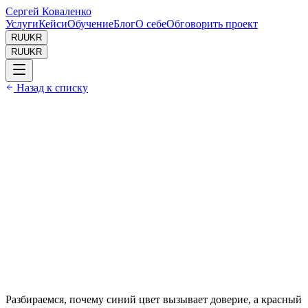
Сергей Коваленко
Услуги
Кейси
Обучение
Блог
О себе
Обговорить проект
RU
UKR
RU
UKR
Назад к списку
Дата //
21.03.2026
Время чтения //
5 мин
Автор //
Сергей Коваленко
Разбираемся, почему синий цвет вызывает доверие, а красный