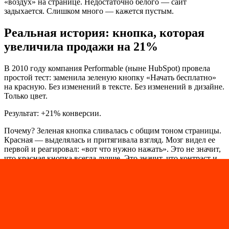
«воздух» на странице. Недостаточно белого — сайт
задыхается. Слишком много — кажется пустым.
Реальная история: кнопка, которая
увеличила продажи на 21%
В 2010 году компания Performable (ныне HubSpot) провела
простой тест: заменила зеленую кнопку «Начать бесплатно»
на красную. Без изменений в тексте. Без изменений в дизайне.
Только цвет.
Результат: +21% конверсии.
Почему? Зеленая кнопка сливалась с общим тоном страницы.
Красная — выделялась и притягивала взгляд. Мозг видел ее
первой и реагировал: «вот что нужно нажать». Это не значит,
что красная кнопка всегда лучше. Это значит, что контраст и
иерархия важнее конкретного цвета.
Три ошибки, которые стоят вам
клиентов
Ошибка 1: Палитра из 7+ цветов
«Хотели сделать ярко» — и