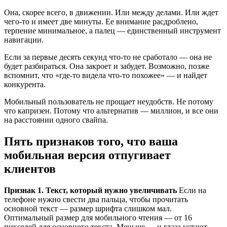
Она, скорее всего, в движении. Или между делами. Или ждет
чего-то и имеет две минуты. Ее внимание расдроблено,
терпение минимальное, а палец — единственный инструмент
навигации.
Если за первые десять секунд что-то не сработало — она не
будет разбираться. Она закроет и забудет. Возможно, позже
вспомнит, что «где-то видела что-то похожее» — и найдет
конкурента.
Мобильный пользователь не прощает неудобств. Не потому
что капризен. Потому что альтернатив — миллион, и все они
на расстоянии одного свайпа.
Пять признаков того, что ваша
мобильная версия отпугивает
клиентов
Признак 1. Текст, который нужно увеличивать
Если на
телефоне нужно свести два пальца, чтобы прочитать
основной текст — размер шрифта слишком мал.
Оптимальный размер для мобильного чтения — от 16
пикселей для основного текста. Меньше — и глаза устают,