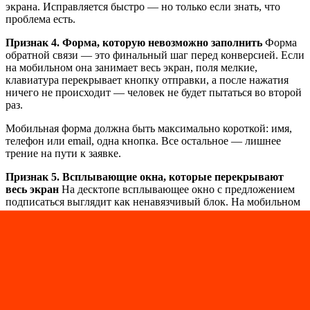
экрана. Исправляется быстро — но только если знать, что
проблема есть.
Признак 4. Форма, которую невозможно заполнить
Форма
обратной связи — это финальный шаг перед конверсией. Если
на мобильном она занимает весь экран, поля мелкие,
клавиатура перекрывает кнопку отправки, а после нажатия
ничего не происходит — человек не будет пытаться во второй
раз.
Мобильная форма должна быть максимально короткой: имя,
телефон или email, одна кнопка. Все остальное — лишнее
трение на пути к заявке.
Признак 5. Всплывающие окна, которые перекрывают
весь экран
На десктопе всплывающее окно с предложением
подписаться выглядит как ненавязчивый блок. На мобильном
оно перекрывает весь экран, а кнопка закрытия — размером с
точку где-то в углу. Google официально понижает рейтинг
сайтов с такими элементами в мобильной поисковой выдаче.
А пользователи просто закрывают сайт.
Мобильность и Google: связь, о
которой мало кто знает