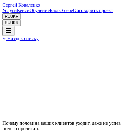
Сергей Коваленко
Услуги
Кейси
Обучение
Блог
О себе
Обговорить проект
RU
UKR
RU
UKR
Назад к списку
Дата //
28.03.2026
Время чтения //
7 мин
Автор //
Сергей Коваленко
Почему половина ваших клиентов уходит, даже не успев
ничего прочитать