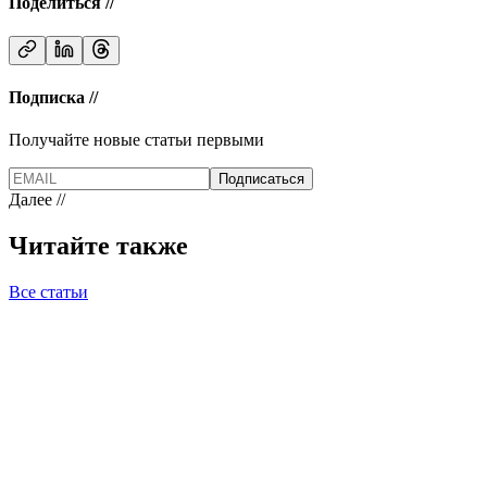
Поделиться //
Подписка //
Получайте новые статьи первыми
Подписаться
Далее //
Читайте также
Все статьи
UX Design
07.04.2026
12 мин
Страница услуг, которая не продает
Как изменить текст так, чтобы клиент остался