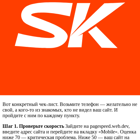
С 2019 года Google использует «mobile-first indexing» — это
означает, что поисковый робот оценивает ваш сайт в первую
очередь как мобильный. Если мобильная версия слабая —
весь сайт получает более низкий рейтинг в поиске.
Проще говоря: плохой мобильный сайт не просто отпугивает
посетителей. Он еще и не дает новым людям вас найти.
Вы платите за рекламу или тратите время на SEO — но
Google показывает вас реже, потому что ваш сайт неудобен
для телефона. Замкнутый круг, о котором большинство
владельцев даже не подозревает.
Практический аудит мобильной
версии: сделайте это сегодня
Вот конкретный чек-лист. Возьмите телефон — желательно не
свой, а кого-то из знакомых, кто не видел ваш сайт. И
пройдите с ним по каждому пункту.
Шаг 1. Проверьте скорость
Зайдите на pagespeed.web.dev,
введите адрес сайта и перейдите на вкладку «Mobile». Оценка
ниже 70 — критическая проблема. Ниже 50 — ваш сайт на