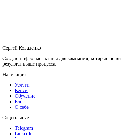
SEO
06.04.2026
12 мин
Почему ваш сайт существует, но Google его не
видит
SEO для малого бизнеса без технического жаргона
Сергей Коваленко
Создаю цифровые активы для компаний, которые ценят
результат выше процесса.
Навигация
Услуги
Кейси
Обучение
Блог
О себе
Социальные
Telegram
LinkedIn