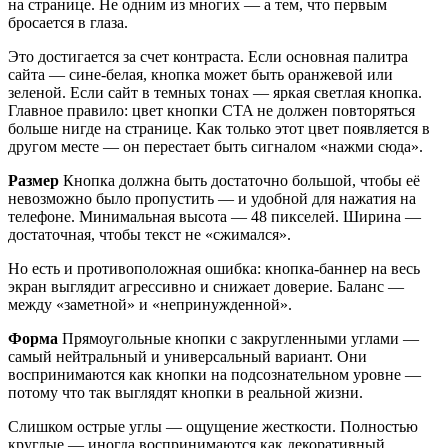
на странице. Не одним из многих — а тем, что первым
бросается в глаза.
Это достигается за счет контраста. Если основная палитра
сайта — сине-белая, кнопка может быть оранжевой или
зеленой. Если сайт в темных тонах — яркая светлая кнопка.
Главное правило: цвет кнопки CTA не должен повторяться
больше нигде на странице. Как только этот цвет появляется в
другом месте — он перестает быть сигналом «нажми сюда».
Размер
Кнопка должна быть достаточно большой, чтобы её
невозможно было пропустить — и удобной для нажатия на
телефоне. Минимальная высота — 48 пикселей. Ширина —
достаточная, чтобы текст не «сжимался».
Но есть и противоположная ошибка: кнопка-баннер на весь
экран выглядит агрессивно и снижает доверие. Баланс —
между «заметной» и «непринужденной».
Форма
Прямоугольные кнопки с закругленными углами —
самый нейтральный и универсальный вариант. Они
воспринимаются как кнопки на подсознательном уровне —
потому что так выглядят кнопки в реальной жизни.
Слишком острые углы — ощущение жесткости. Полностью
круглые — иногда воспринимаются как декоративный