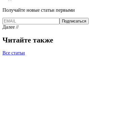
Получайте новые статьи первыми
Подписаться
Далее //
Читайте также
Все статьи
UX Design
07.04.2026
12 мин
Страница услуг, которая не продает
Как изменить текст так, чтобы клиент остался
SEO
06.04.2026
12 мин
Почему ваш сайт существует, но Google его не
видит