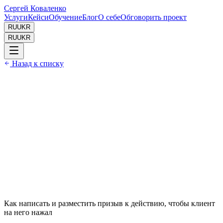
Сергей Коваленко
Услуги
Кейси
Обучение
Блог
О себе
Обговорить проект
RU
UKR
RU
UKR
Назад к списку
Дата //
01.04.2026
Время чтения //
8 мин
Автор //
Сергей Коваленко
Как написать и разместить призыв к действию, чтобы клиент
на него нажал