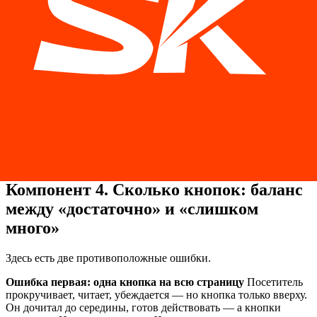
кнопка. После кейса с результатами — кнопка. Человек
прочитал, убедился — и сразу видит, что делать дальше.
Фиксированная кнопка или панель
На длинных страницах
— эффективное решение: кнопка или узкая панель с CTA,
которая «прилипает» к верху или низу экрана при прокрутке.
Посетитель всегда видит возможность действовать —
независимо от того, где он находится на странице.
Конец страницы
Человек, дочитавший до конца — самый
«теплый» потенциальный клиент. Он потратил время,
прочитал все. Не дайте ему остановиться на пустом месте.
Конец каждой страницы — еще одна кнопка CTA.
Компонент 4. Сколько кнопок: баланс
между «достаточно» и «слишком
много»
Здесь есть две противоположные ошибки.
Ошибка первая: одна кнопка на всю страницу
Посетитель
прокручивает, читает, убеждается — но кнопка только вверху.
Он дочитал до середины, готов действовать — а кнопки