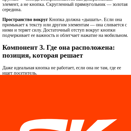
элемент, а не кнопка. Скругленный прямоугольник — золотая
середина.
Пространство вокруг
Кнопка должна «дышать». Если она
примыкает к тексту или другим элементам — она сливается с
ними и теряет силу. Достаточный отступ вокруг кнопки
подчеркивает ее важность и облегчает нажатие на мобильном.
Компонент 3. Где она расположена:
позиция, которая решает
Даже идеальная кнопка не работает, если она не там, где ее
ищет посетитель.
Первый экран — обязательно
Кнопка CTA должна быть
видна без какой-либо прокрутки. Посетитель не должен
искать, куда нажать — он должен видеть это сразу. Если
человек зашел, понял, чем вы занимаетесь, и готов
действовать — он не будет прокручивать страницу вниз в
поисках кнопки. Он просто закроет ее.
После каждого убедительного блока
Логика проста: как
только вы что-то доказали — дайте возможность действовать.
После блока с отзывами — кнопка. После описания услуги —