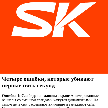
Элемент 3. Визуальная иерархия — или «куда смотреть
дальше»
Иерархия — это порядок, в котором взгляд движется
по странице. Сначала — самое важное, затем — менее важное,
потом — детали.
Если на первом экране все элементы одинакового размера и
веса — иерархии нет. Взгляд не знает, куда идти. И уходит.
Классическая структура первого экрана, которая работает:
большой четкий заголовок → краткое объяснение в 1–2
предложениях → одна заметная кнопка с призывом к
действию. Все. Больше ничего на первом экране не нужно.
Каждый дополнительный элемент — дополнительный шум.
Каждый дополнительный шум — меньшая вероятность, что
человек нажмет на главную кнопку.
Четыре ошибки, которые убивают
первые пять секунд
Ошибка 1: Слайдер на главном экране
Анимированные
баннеры со сменной слайдами кажутся динамичными. На
самом деле они рассеивают внимание и замедляют сайт.