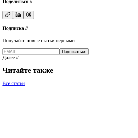
Поделиться //
Подписка //
Получайте новые статьи первыми
Подписаться
Далее //
Читайте также
Все статьи
UX Design
07.04.2026
12 мин
Страница услуг, которая не продает
Как изменить текст так, чтобы клиент остался